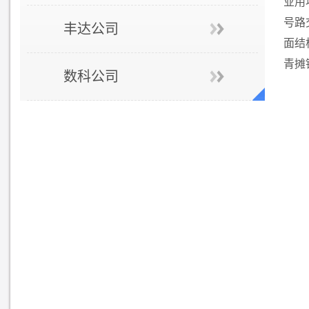
业用
号路
丰达公司
面结
青摊
数科公司