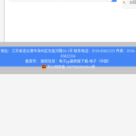
以
地址：江苏省连云港市海州区东盐河路10-1号 联系电话：0518-85822335 传真：0518-
85822334
备案号： 版权信息：电子pp最新版下载-电子（中国）
苏公网安备 32070502010514号