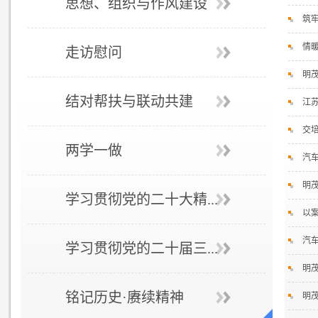
思想、组织与作风建设
筑
情
走访慰问
明
结对帮扶与联动共建
江
交
两学一做
汽
明
学习贯彻党的二十大精...
以
汽
学习贯彻党的二十届三...
明茂
铭记历史·赓续精神
明茂