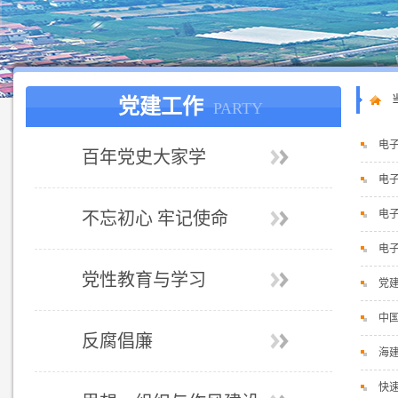
党建工作
PARTY
电子
百年党史大家学
电子
电子
不忘初心 牢记使命
电子
党性教育与学习
党
中
反腐倡廉
海
快