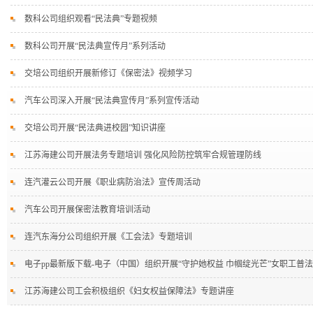
数科公司组织观看“民法典”专题视频
数科公司开展“民法典宣传月”系列活动
交培公司组织开展新修订《保密法》视频学习
汽车公司深入开展“民法典宣传月”系列宣传活动
交培公司开展“民法典进校园”知识讲座
江苏海建公司开展法务专题培训 强化风险防控筑牢合规管理防线
连汽灌云公司开展《职业病防治法》宣传周活动
汽车公司开展保密法教育培训活动
连汽东海分公司组织开展《工会法》专题培训
电子pp最新版下载-电子（中国）组织开展“守护她权益 巾帼绽光芒”女职工普
江苏海建公司工会积极组织《妇女权益保障法》专题讲座