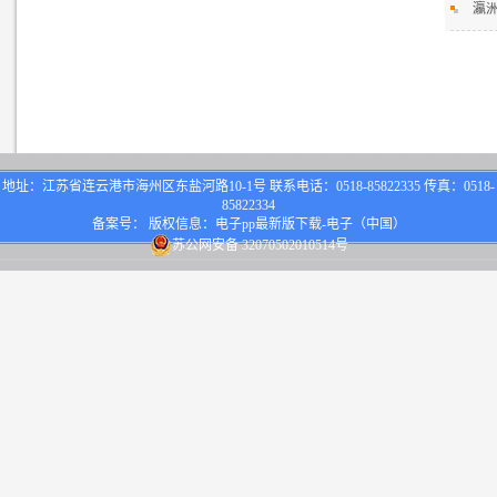
瀛
地址：江苏省连云港市海州区东盐河路10-1号 联系电话：0518-85822335 传真：0518-
85822334
备案号： 版权信息：电子pp最新版下载-电子（中国）
苏公网安备 32070502010514号