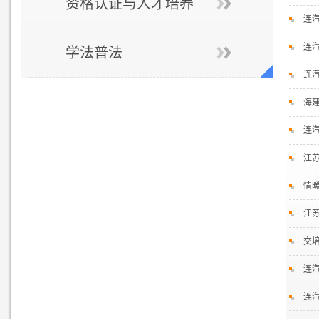
资格认证与人才培养
连
连
学法普法
连
海
连
江
情
江
交培
连
连