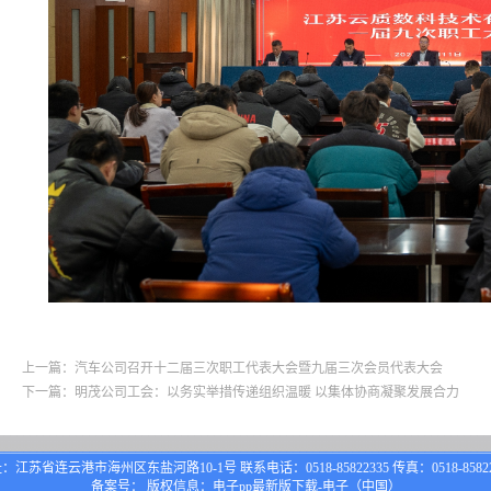
上一篇：汽车公司召开十二届三次职工代表大会暨九届三次会员代表大会
下一篇：明茂公司工会：以务实举措传递组织温暖 以集体协商凝聚发展合力
：江苏省连云港市海州区东盐河路10-1号 联系电话：0518-85822335 传真：0518-85822
备案号： 版权信息：电子pp最新版下载-电子（中国）