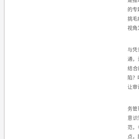
是推
的专
挑毛
视角
与凭
通，
结合
陷？
让审
务管
意识
范，
点，