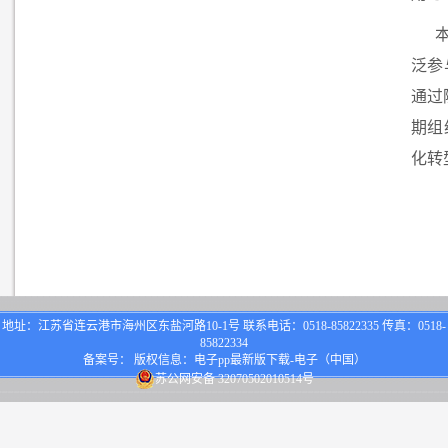
泛参
通过
期组
化转
地址：江苏省连云港市海州区东盐河路10-1号 联系电话：0518-85822335 传真：0518-
85822334
备案号： 版权信息：电子pp最新版下载-电子（中国）
苏公网安备 32070502010514号