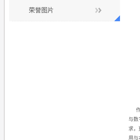
荣誉图片
与数
求，
用与