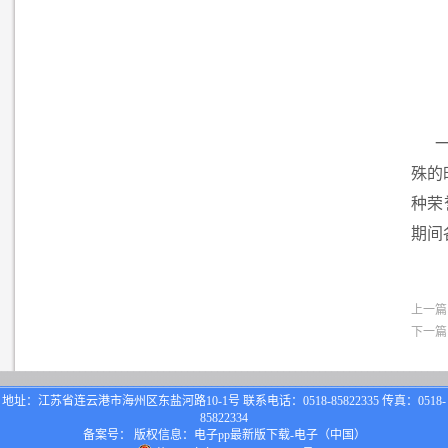
殊的
种荣
期间
上一篇
下一篇
地址：江苏省连云港市海州区东盐河路10-1号 联系电话：0518-85822335 传真：0518-
85822334
备案号： 版权信息：电子pp最新版下载-电子（中国）