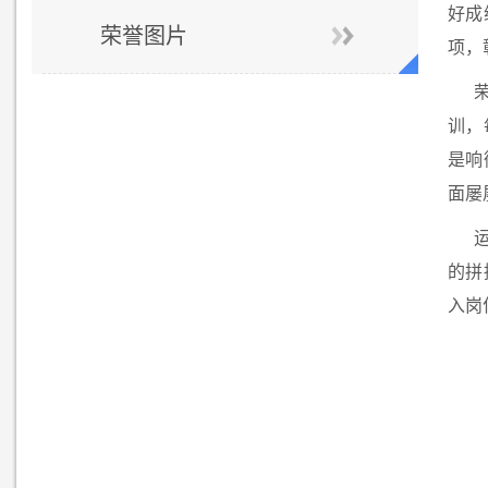
好成
荣誉图片
项，
训，
是响
面屡
的拼
入岗