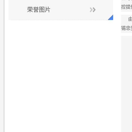
控提
荣誉图片
锡忠