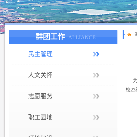
群团工作
ALLIANCE
民主管理
人文关怀
校2
志愿服务
职工园地