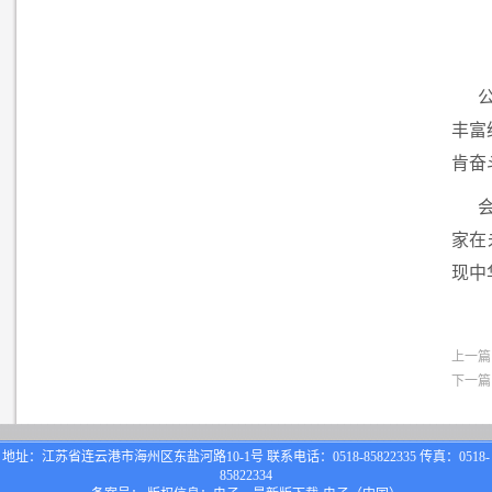
丰富
肯奋
家在
现中
上一篇
下一篇
地址：江苏省连云港市海州区东盐河路10-1号 联系电话：0518-85822335 传真：0518-
85822334